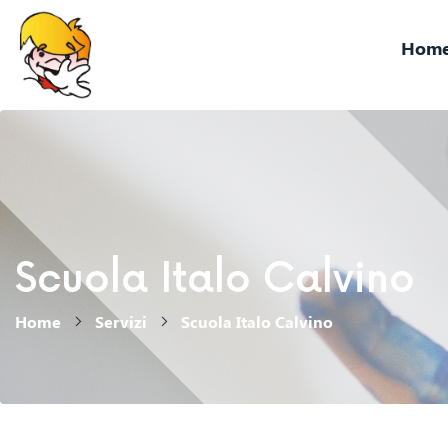
Hom
Scuola Italo Calvino
Home
Servizi
Scuola Italo Calvino