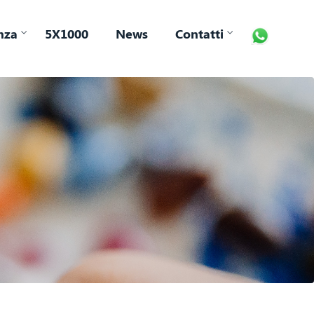
nza
5X1000
News
Contatti