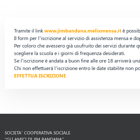
Tramite il link
www.jimbandana.melixmensa.it
è possibi
Il form per l’iscrizione al servizio di assistenza mensa e
Per coloro che avessero già usufruito dei servizi durante q
scegliere la scuola e i giorni di frequenza desiderati.
Se l’iscrizione è andata a buon fine alle ore 18 arriverà un
Chi non effettuerà l’iscrizione entro le date stabilite non p
EFFETTUA ISCRIZIONE
SOCIETA’ COOPERATIVA SOCIALE
“GLI AMICI DI JIM BANDANA”