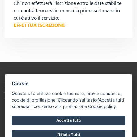
Chi non effettuerà l’iscrizione entro le date stabilite
non potrà fermarsi in mensa la prima settimana in
cui è attivo il servizio.
EFFETTUA ISCRIZIONE
SOCIETA’ COOPERATIVA SOCIALE
Cookie
“GLI AMICI DI JIM BANDANA”
Via A. Bassignano 46 – 12100 Cuneo - Partita Iva: 02732270042
Questo sito utilizza cookie tecnici e, previo consenso,
Tel: 0171 634868 Cell: +39. 3346532444
cookie di profilazione. Cliccando sul tasto 'Accetta tutti'
info@jimbandana.it - amministrazione@jimbandana.it
si presta il consenso alla profilazione
Cookie policy
Informativa Privacy & Cookies
Area Riservata
Accetta tutti
Realizzato da Leonardo Web
Aperto dal martedì al giovedì | Mattino: 10:30 – 12:00
Rifiuta Tutti