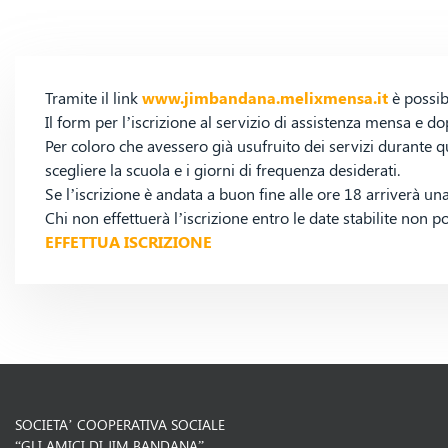
Tramite il link
www.jimbandana.melixmensa.it
è possibi
Il form per l’iscrizione al servizio di assistenza mensa e
Per coloro che avessero già usufruito dei servizi durante q
scegliere la scuola e i giorni di frequenza desiderati.
Se l’iscrizione è andata a buon fine alle ore 18 arriverà un
Chi non effettuerà l’iscrizione entro le date stabilite non p
EFFETTUA ISCRIZIONE
SOCIETA’ COOPERATIVA SOCIALE
“GLI AMICI DI JIM BANDANA”