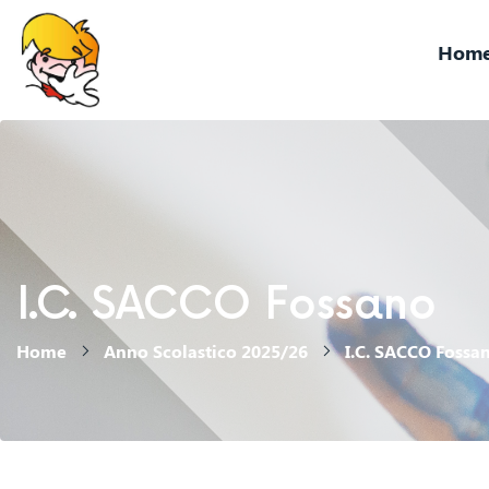
Hom
I.C. SACCO Fossano
Home
Anno Scolastico 2025/26
I.C. SACCO Fossa