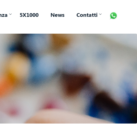
nza
5X1000
News
Contatti