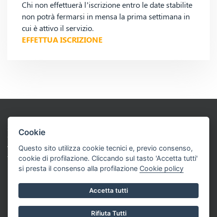
Chi non effettuerà l’iscrizione entro le date stabilite
non potrà fermarsi in mensa la prima settimana in
cui è attivo il servizio.
EFFETTUA ISCRIZIONE
SOCIETA’ COOPERATIVA SOCIALE
Cookie
“GLI AMICI DI JIM BANDANA”
Via A. Bassignano 46 – 12100 Cuneo - Partita Iva: 02732270042
Questo sito utilizza cookie tecnici e, previo consenso,
Tel: 0171 634868 Cell: +39. 3346532444
cookie di profilazione. Cliccando sul tasto 'Accetta tutti'
info@jimbandana.it - amministrazione@jimbandana.it
si presta il consenso alla profilazione
Cookie policy
Informativa Privacy & Cookies
Area Riservata
Accetta tutti
Realizzato da Leonardo Web
Aperto dal martedì al giovedì | Mattino: 10:30 – 12:00
Rifiuta Tutti